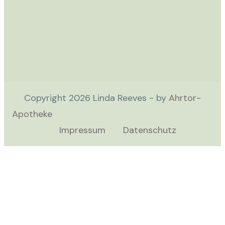
Copyright
2026
Linda Reeves - by
Ahrtor-
Apotheke
Impressum
Datenschutz