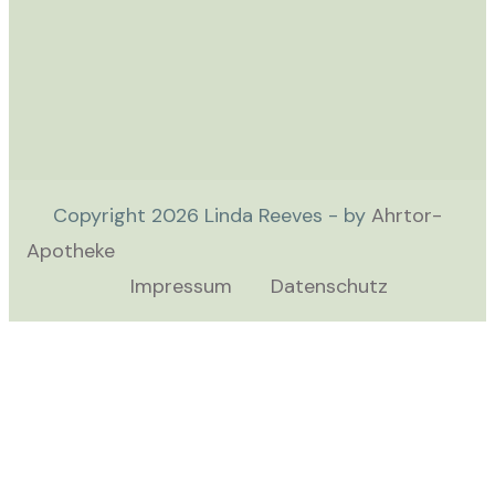
Copyright
2026
Linda Reeves - by
Ahrtor-
Apotheke
Impressum
Datenschutz