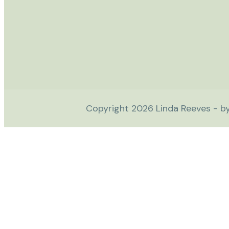
Copyright
2026
Linda Reeves - b