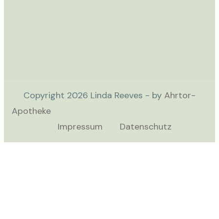
Copyright
2026
Linda Reeves - by
Ahrtor-
Apotheke
Impressum
Datenschutz