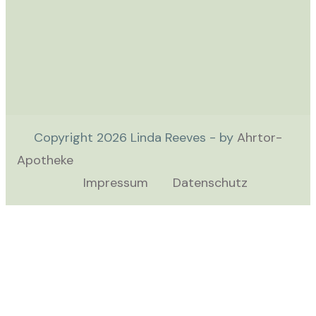
Copyright
2026
Linda Reeves - by
Ahrtor-
Apotheke
Impressum
Datenschutz