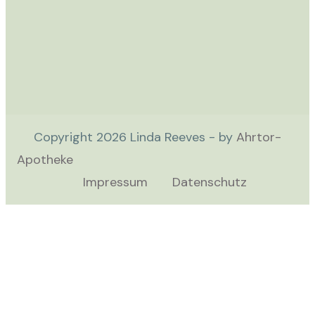
Copyright
2026
Linda Reeves - by
Ahrtor-
Apotheke
Impressum
Datenschutz