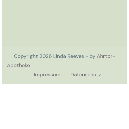
Copyright
2026
Linda Reeves - by
Ahrtor-
Apotheke
Impressum
Datenschutz