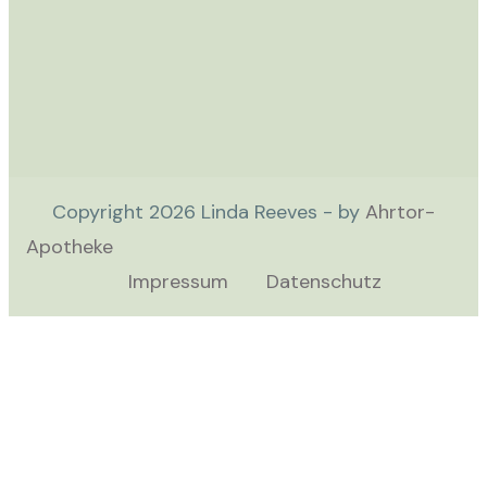
Copyright
2026
Linda Reeves - by
Ahrtor-
Apotheke
Impressum
Datenschutz