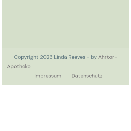
Copyright
2026
Linda Reeves - by
Ahrtor-
Apotheke
Impressum
Datenschutz