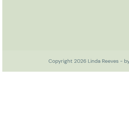
Copyright
2026
Linda Reeves - b