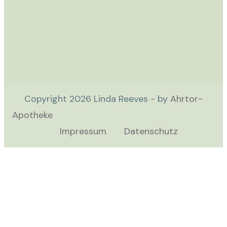
Copyright
2026
Linda Reeves - by
Ahrtor-
Apotheke
Impressum
Datenschutz