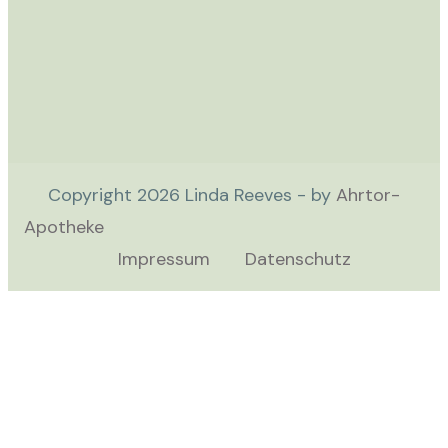
Copyright
2026
Linda Reeves - by
Ahrtor-
Apotheke
Impressum
Datenschutz