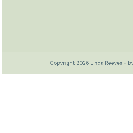
Copyright
2026
Linda Reeves - b