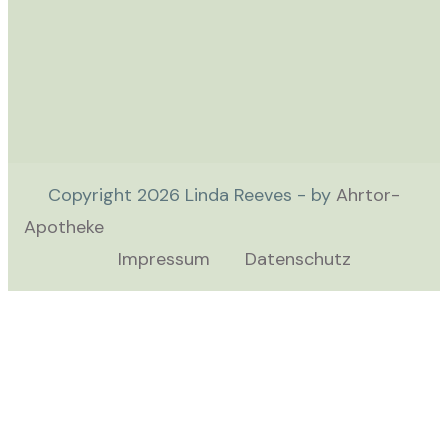
Copyright
2026
Linda Reeves - by
Ahrtor-
Apotheke
Impressum
Datenschutz