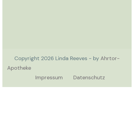
Copyright
2026
Linda Reeves - by
Ahrtor-
Apotheke
Impressum
Datenschutz