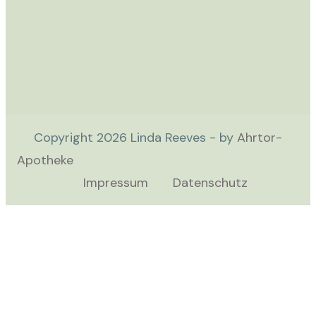
Copyright
2026
Linda Reeves - by
Ahrtor-
Apotheke
Impressum
Datenschutz