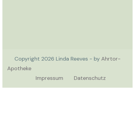
Copyright
2026
Linda Reeves - by
Ahrtor-
Apotheke
Impressum
Datenschutz