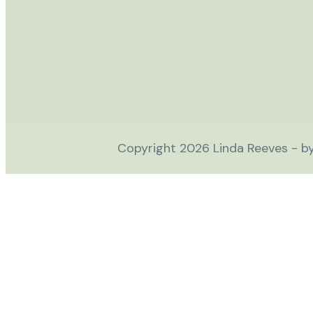
Copyright
2026
Linda Reeves - b