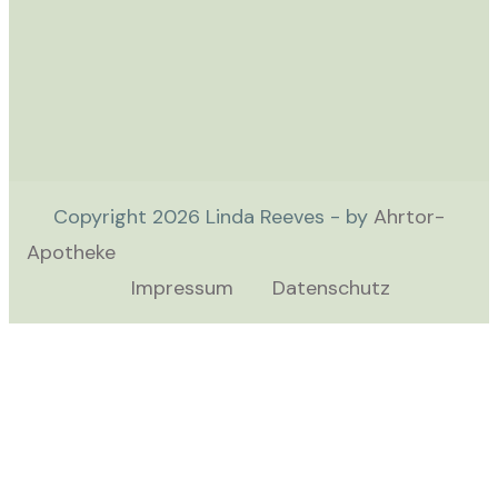
Copyright
2026
Linda Reeves - by
Ahrtor-
Apotheke
Impressum
Datenschutz