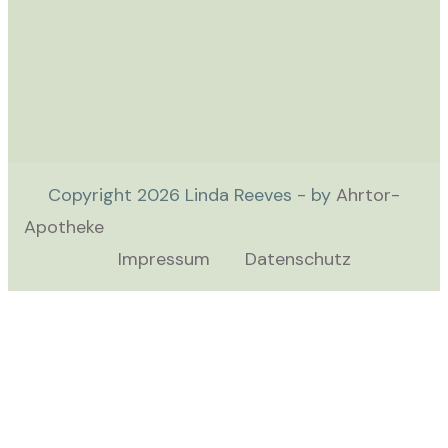
Copyright
2026
Linda Reeves - by
Ahrtor-
Apotheke
Impressum
Datenschutz