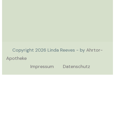
Copyright
2026
Linda Reeves - by
Ahrtor-
Apotheke
Impressum
Datenschutz