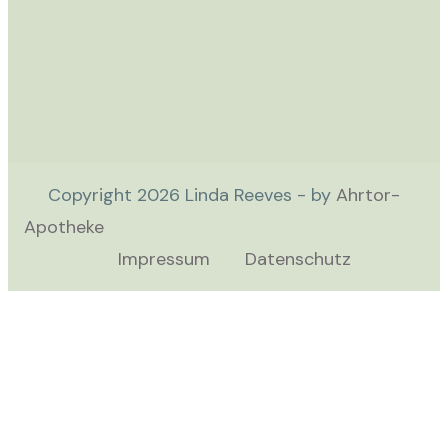
Copyright
2026
Linda Reeves - by
Ahrtor-
Apotheke
Impressum
Datenschutz