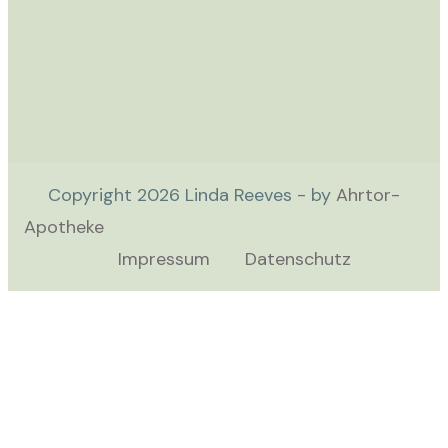
Copyright
2026
Linda Reeves - by
Ahrtor-
Apotheke
Impressum
Datenschutz