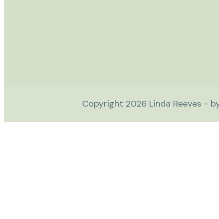
Copyright
2026
Linda Reeves - b