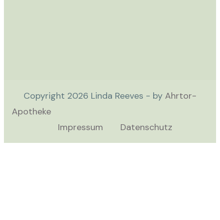
Copyright
2026
Linda Reeves - by
Ahrtor-
Apotheke
Impressum
Datenschutz