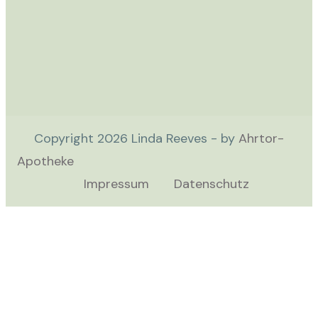
Copyright
2026
Linda Reeves - by
Ahrtor-
Apotheke
Impressum
Datenschutz