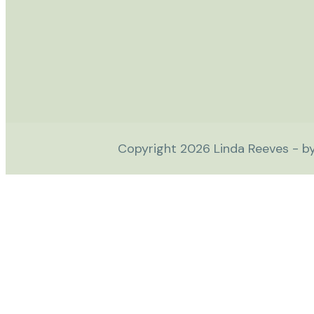
Copyright
2026
Linda Reeves - b