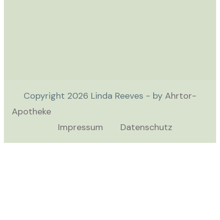
Copyright
2026
Linda Reeves - by
Ahrtor-
Apotheke
Impressum
Datenschutz