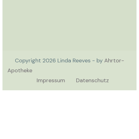
Copyright
2026
Linda Reeves - by
Ahrtor-
Apotheke
Impressum
Datenschutz