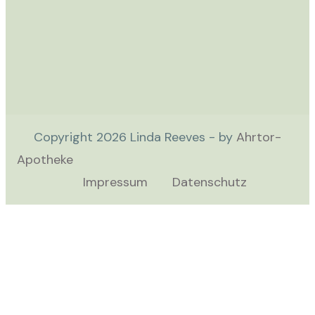
Copyright
2026
Linda Reeves - by
Ahrtor-
Apotheke
Impressum
Datenschutz