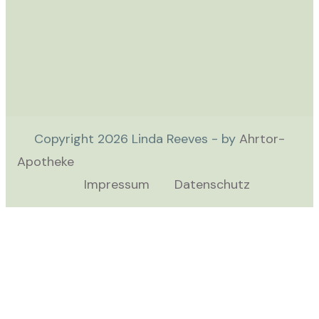
Copyright
2026
Linda Reeves - by
Ahrtor-
Apotheke
Impressum
Datenschutz