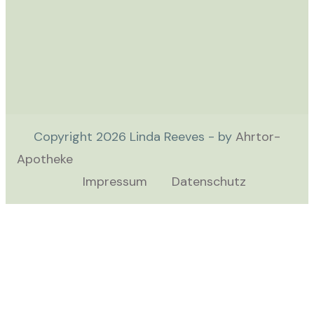
Copyright
2026
Linda Reeves - by
Ahrtor-
Apotheke
Impressum
Datenschutz