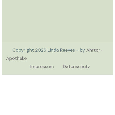
Copyright
2026
Linda Reeves - by
Ahrtor-
Apotheke
Impressum
Datenschutz