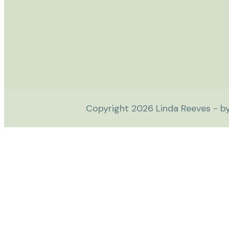
Copyright
2026
Linda Reeves - b