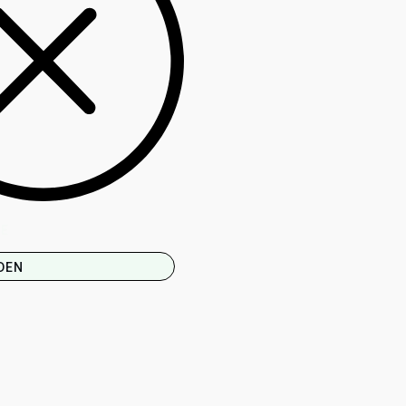
IE
DEN