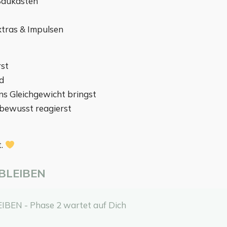
Baukästen
xtras & Impulsen
rst
rd
ns Gleichgewicht bringst
tbewusst reagierst
t.
NBLEIBEN
BEN - Phase 2 wartet auf Dich