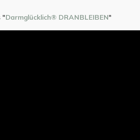
 "
Darmglücklich® DRANBLEIBEN
"