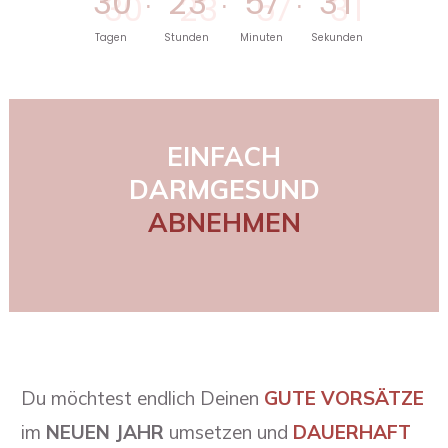
3
0
2
3
5
7
3
1
Tagen
Stunden
Minuten
Sekunden
EINFACH
DARMGESUND
ABNEHMEN
Deine 14 Tage Challenge vom
Du möchtest endlich Deinen
GUTE VORSÄTZE
im
NEUEN JAHR
umsetzen und
DAUERHAFT